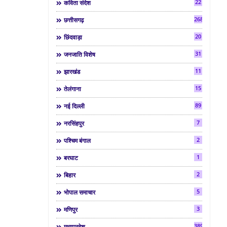
22
कविता संदेश
268
छत्तीसगढ़
20
छिंदवाड़ा
31
जनजाति विशेष
11
झारखंड
15
तेलंगाना
89
नई दिल्ली
7
नरसिंहपुर
2
पश्चिम बंगाल
1
बरघाट
2
बिहार
5
भोपाल समाचार
3
मणिपुर
3892
मध्यप्रदेश