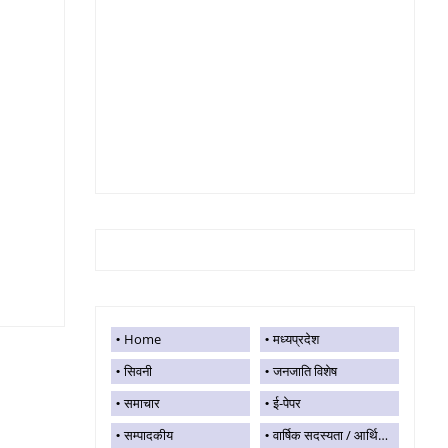
Home
मध्यप्रदेश
सिवनी
जनजाति विशेष
समाचार
ई-पेपर
सम्पादकीय
वार्षिक सदस्यता / आर्थिक सहयोग