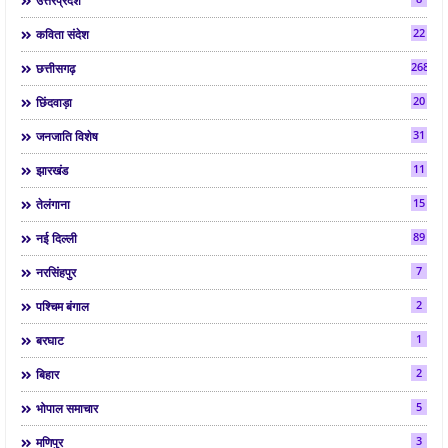
उत्तरप्रदेश
22
कविता संदेश
268
छत्तीसगढ़
20
छिंदवाड़ा
31
जनजाति विशेष
11
झारखंड
15
तेलंगाना
89
नई दिल्ली
7
नरसिंहपुर
2
पश्चिम बंगाल
1
बरघाट
2
बिहार
5
भोपाल समाचार
3
मणिपुर