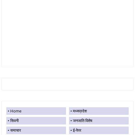
Home
मध्यप्रदेश
सिवनी
जनजाति विशेष
समाचार
ई-पेपर