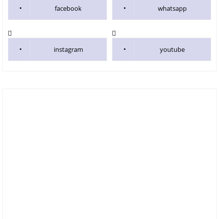
facebook
whatsapp
instagram
youtube