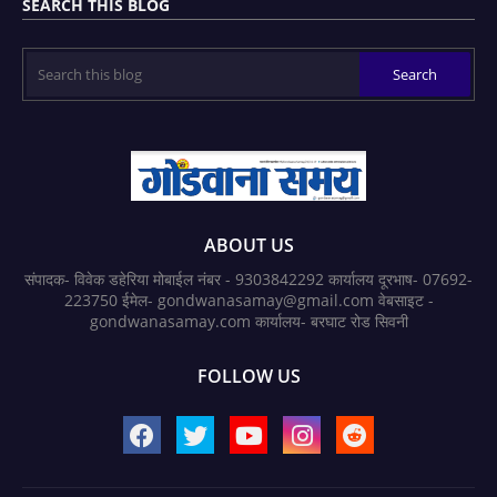
SEARCH THIS BLOG
ABOUT US
संपादक- विवेक डहेरिया मोबाईल नंबर - 9303842292 कार्यालय दूरभाष- 07692-
223750 ईमेल- gondwanasamay@gmail.com वेबसाइट -
gondwanasamay.com कार्यालय- बरघाट रोड सिवनी
FOLLOW US