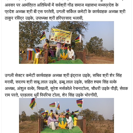
अवसर पर आमंत्रित अतिथियों में सर्वश्री गोंड समाज महासभा मध्यप्रदेश के
प्रदेश अध्यक्ष श्री बी एस परतेती, उगली सर्किल कमेटी के कार्यवाहक अध्यक्ष श्री
ठाकुर रविंद्र उइके, उपाध्यक्ष श्री हरिप्रसाद भलावी,
उगली सेक्टर कमेटी कार्यवाहक अध्यक्ष श्री इंद्राज उइके, सचिव श्री शेर सिंह
मरावी, सदस्य श्री साबू लाल उइके, ढब्बू लाल उइके, सहित श्याम सिंह वल्के
अध्यक्ष, अंशुल वल्के, चिखली, सुरेश मर्सकोले रेचनाटोला, चौधरी उइके पौड़ी, सेवक
राम परते, प्रहलाद धुर्वे पिपरिया टोला, शेर सिंह उइके भोरगोंदी,