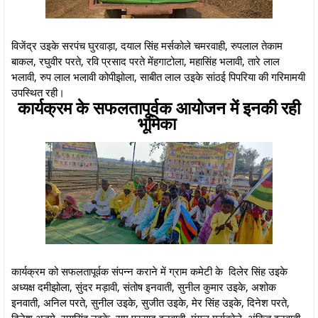
विजेंद्र उइके सरपंच घुरवाड़ा, दयाल सिंह मर्सकोले चमरवाही, रुपलाल तेकाम
बाकल, रघुवीर परते, रवि प्रसाद परते मेंहगाटोला, महासिंह भलावी, तारे लाल
भलावी, रुप लाल भलावी कोपीझोला, साबीत लाल उइके सांठई पिपरिया की गरिमामयी
उपस्थित रही।
कार्यक्रम के सफलतापूर्वक आयोजन में इनकी रही
भूमिका
कार्यक्रम को सफलतापूर्वक संपन्न कराने में ग्राम कमेटी के दिलेर सिंह उइके
अध्यक्ष दमीझोला, सुंदर मड़ावी, संतोष इनवाती, सुनील कुमार उइके, अशोक
इनवाती, अनिल परते, सुनील उइके, सुजीत उइके, मेर सिंह उइके, दिनेश परते,
दिनेश अड़मे, रायसिंह उइके, राम प्रसाद इनवाती, मंगल मर्सकोले, अंकित इनवाती,