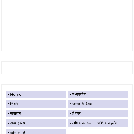
Home
मध्यप्रदेश
सिवनी
जनजाति विशेष
समाचार
ई-पेपर
सम्पादकीय
वार्षिक सदस्यता / आर्थिक सहयोग
कौन-क्या है