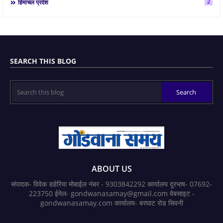
2
हिमाचल प्रदेश
SEARCH THIS BLOG
ABOUT US
संपादक- विवेक डहेरिया मोबाईल नंबर - 9303842292 कार्यालय दूरभाष- 07692-
223750 ईमेल- gondwanasamay@gmail.com वेबसाइट -
gondwanasamay.com कार्यालय- बरघाट रोड सिवनी