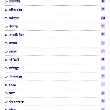
8
उत्तरप्रदेश
22
कविता संदेश
268
छत्तीसगढ़
20
छिंदवाड़ा
31
जनजाति विशेष
11
झारखंड
15
तेलंगाना
89
नई दिल्ली
7
नरसिंहपुर
2
पश्चिम बंगाल
1
बरघाट
2
बिहार
5
भोपाल समाचार
3
मणिपुर