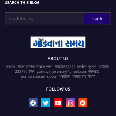
SEARCH THIS BLOG
ABOUT US
संपादक- विवेक डहेरिया मोबाईल नंबर - 9303842292 कार्यालय दूरभाष- 07692-
223750 ईमेल- gondwanasamay@gmail.com वेबसाइट -
gondwanasamay.com कार्यालय- बरघाट रोड सिवनी
FOLLOW US