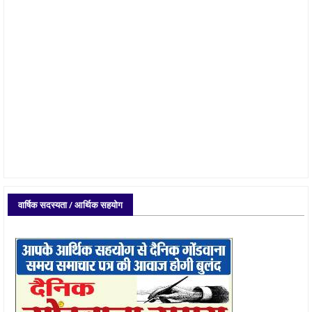
वार्षिक सदस्यता / आर्थिक सहयोग