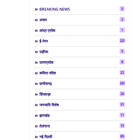
5
BREAKING NEWS
2
असम
1
आंध्र प्रदेश
2286
ई-पेपर
5
उड़ीसा
8
उत्तरप्रदेश
22
कविता संदेश
268
छत्तीसगढ़
20
छिंदवाड़ा
31
जनजाति विशेष
11
झारखंड
15
तेलंगाना
89
नई दिल्ली