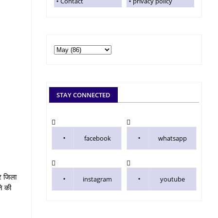
Contact
privacy policy
STAY CONNECTED
facebook
whatsapp
र जिला
instagram
youtube
े की