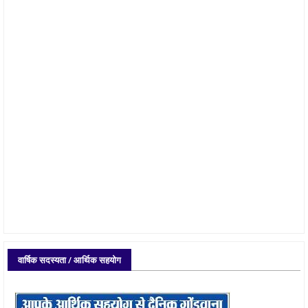
वार्षिक सदस्यता / आर्थिक सहयोग