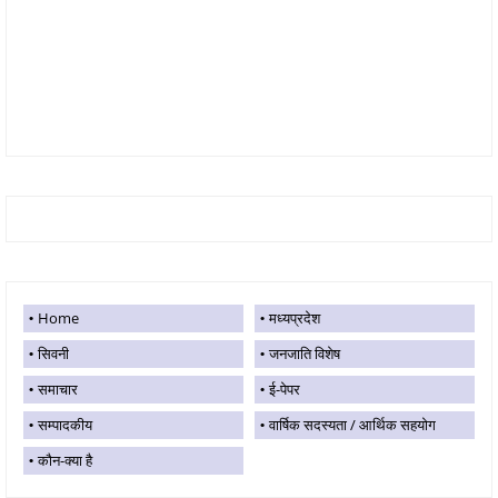
Home
मध्यप्रदेश
सिवनी
जनजाति विशेष
समाचार
ई-पेपर
सम्पादकीय
वार्षिक सदस्यता / आर्थिक सहयोग
कौन-क्या है