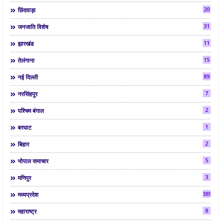
20
छिंदवाड़ा
31
जनजाति विशेष
11
झारखंड
15
तेलंगाना
89
नई दिल्ली
7
नरसिंहपुर
2
पश्चिम बंगाल
1
बरघाट
2
बिहार
5
भोपाल समाचार
3
मणिपुर
3892
मध्यप्रदेश
8
महाराष्ट्र