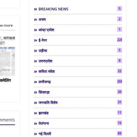
5
BREAKING NEWS
2
असम
w more
1
आंध्र प्रदेश
2286
ई-पेपर
5
उड़ीसा
8
उत्तरप्रदेश
22
कविता संदेश
कमेलिंग
268
छत्तीसगढ़
20
छिंदवाड़ा
31
जनजाति विशेष
11
झारखंड
mments
15
तेलंगाना
89
नई दिल्ली