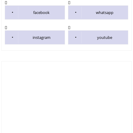
facebook
whatsapp
instagram
youtube