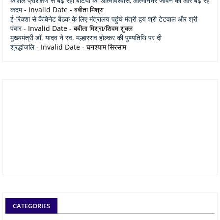
कौशल प्रशिक्षण से बढ़ रहा बेटियों का आत्मविश्वास, आत्मनिर्भर जीवन की ओर बढ़ रहे
कदम
- Invalid Date
- बबीता मिश्रा
ई-रिक्शा से कैबिनेट बैठक के लिए मंत्रालय पहुंचे मंत्री द्वय श्री टेटवाल और श्री
पंवार
- Invalid Date
- बबीता मिश्रा/शिवम शुक्ल
मुख्यमंत्री डॉ. यादव ने स्व. मल्हारराव होल्कर की पुण्यतिथि पर दी
श्रद्धांजलि
- Invalid Date
- घनश्याम सिरसाम
CATEGORIES