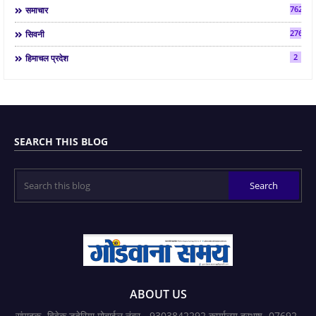
7624
समाचार
2763
सिवनी
2
हिमाचल प्रदेश
SEARCH THIS BLOG
ABOUT US
संपादक- विवेक डहेरिया मोबाईल नंबर - 9303842292 कार्यालय दूरभाष- 07692-