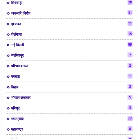
20
छिंदवाड़ा
31
जनजाति विशेष
11
झारखंड
15
तेलंगाना
89
नई दिल्ली
7
नरसिंहपुर
2
पश्चिम बंगाल
1
बरघाट
2
बिहार
5
भोपाल समाचार
3
मणिपुर
3892
मध्यप्रदेश
8
महाराष्ट्र