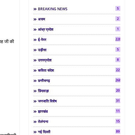
5
BREAKING NEWS
2
असम
1
आंध्र प्रदेश
2286
ई-पेपर
शाह जी की
5
उड़ीसा
8
उत्तरप्रदेश
22
कविता संदेश
268
छत्तीसगढ़
20
छिंदवाड़ा
31
जनजाति विशेष
11
झारखंड
15
तेलंगाना
89
नई दिल्ली