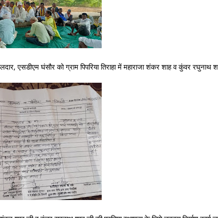
दार, एसडीएम घंसौर को ग्राम पिपरिया तिराहा में महाराजा शंकर शाह व कुंवर रघुनाथ 