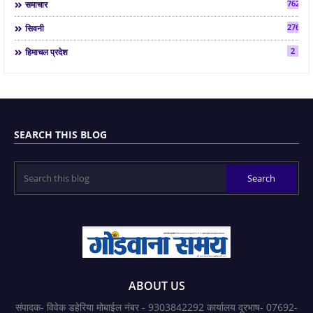
7624
समाचार
2763
सिवनी
2
हिमाचल प्रदेश
SEARCH THIS BLOG
ABOUT US
संपादक- विवेक डहेरिया मोबाईल नंबर - 9303842292 कार्यालय दूरभाष- 07692-