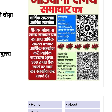
े तोड़ा
स
चबुतरा
न
Home
About