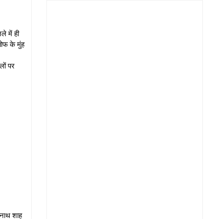
े में ही
ोफ के मुंह
लों पर
घुनाथ शाह