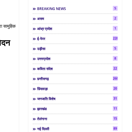
5
BREAKING NEWS
2
असम
ारा सामुहिक
1
आंध्र प्रदेश
2286
ई-पेपर
वेदन
5
उड़ीसा
8
उत्तरप्रदेश
22
कविता संदेश
268
छत्तीसगढ़
20
छिंदवाड़ा
31
जनजाति विशेष
11
झारखंड
15
तेलंगाना
89
नई दिल्ली