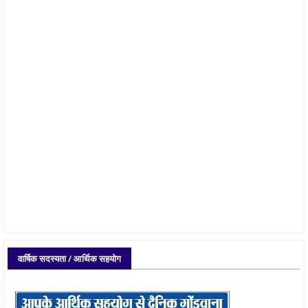
वार्षिक सदस्यता / आर्थिक सहयोग