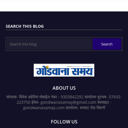
SEARCH THIS BLOG
ABOUT US
संपादक- विवेक डहेरिया मोबाईल नंबर - 9303842292 कार्यालय दूरभाष- 07692-
223750 ईमेल- gondwanasamay@gmail.com वेबसाइट -
gondwanasamay.com कार्यालय- बरघाट रोड सिवनी
FOLLOW US