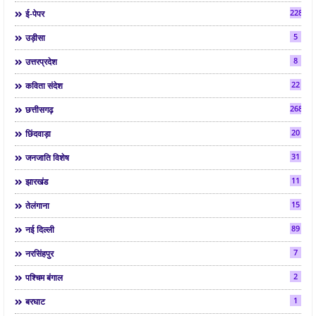
2286
ई-पेपर
5
उड़ीसा
8
उत्तरप्रदेश
22
कविता संदेश
268
छत्तीसगढ़
20
छिंदवाड़ा
31
जनजाति विशेष
11
झारखंड
15
तेलंगाना
89
नई दिल्ली
7
नरसिंहपुर
2
पश्चिम बंगाल
1
बरघाट