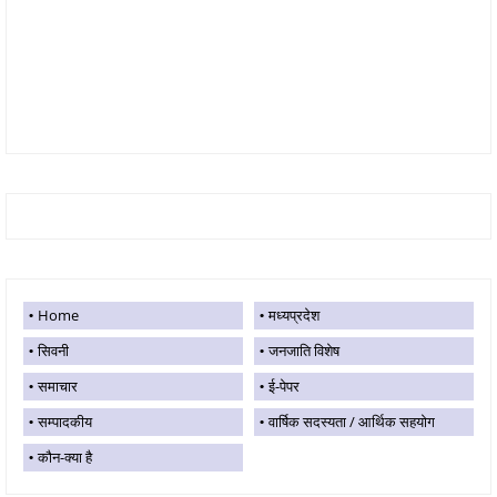
Home
मध्यप्रदेश
सिवनी
जनजाति विशेष
समाचार
ई-पेपर
सम्पादकीय
वार्षिक सदस्यता / आर्थिक सहयोग
कौन-क्या है