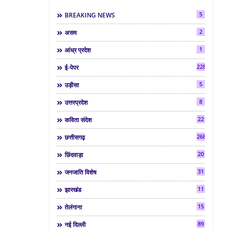
5
BREAKING NEWS
2
असम
1
आंध्र प्रदेश
2286
ई-पेपर
5
उड़ीसा
8
उत्तरप्रदेश
22
कविता संदेश
268
छत्तीसगढ़
20
छिंदवाड़ा
31
जनजाति विशेष
11
झारखंड
15
तेलंगाना
89
नई दिल्ली