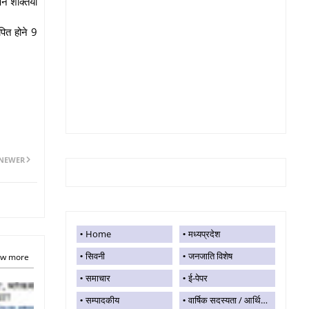
न शक्तियों
पित होने 9
NEWER
Home
मध्यप्रदेश
सिवनी
जनजाति विशेष
w more
समाचार
ई-पेपर
सम्पादकीय
वार्षिक सदस्यता / आर्थिक सहयोग