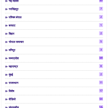
89
नई दिल्ली
7
नरसिंहपुर
2
पश्चिम बंगाल
1
बरघाट
2
बिहार
5
भोपाल समाचार
3
मणिपुर
3892
मध्यप्रदेश
8
महाराष्ट्र
2
मुंबई
11
राजस्थान
17
विशेष
64
वीडियो
182
संपादकीय