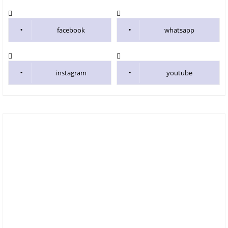
facebook
whatsapp
instagram
youtube