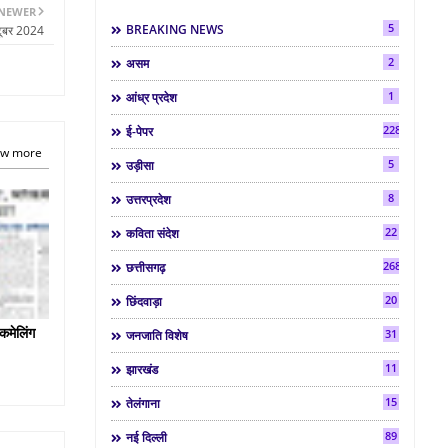
NEWER
5
BREAKING NEWS
टूबर 2024
2
असम
1
आंध्र प्रदेश
2286
ई-पेपर
w more
5
उड़ीसा
8
उत्तरप्रदेश
22
कविता संदेश
268
छत्तीसगढ़
20
छिंदवाड़ा
कमेलिंग
31
जनजाति विशेष
11
झारखंड
15
तेलंगाना
89
नई दिल्ली