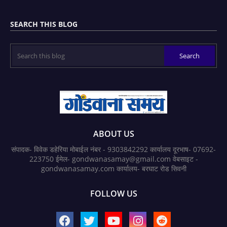
SEARCH THIS BLOG
ABOUT US
संपादक- विवेक डहेरिया मोबाईल नंबर - 9303842292 कार्यालय दूरभाष- 07692-
223750 ईमेल- gondwanasamay@gmail.com वेबसाइट -
gondwanasamay.com कार्यालय- बरघाट रोड सिवनी
FOLLOW US