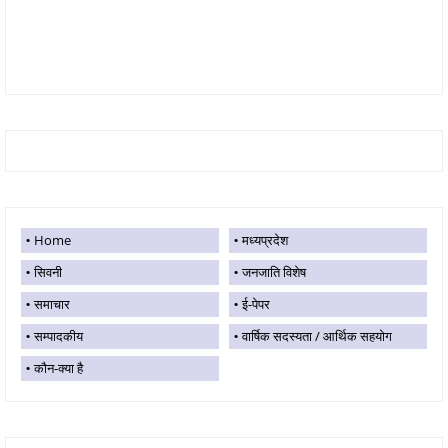
Home
मध्यप्रदेश
सिवनी
जनजाति विशेष
समाचार
ई-पेपर
सम्पादकीय
वार्षिक सदस्यता / आर्थिक सहयोग
कौन-क्या है