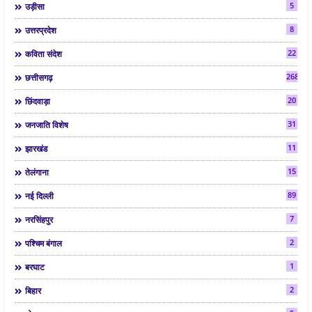
5
उड़ीसा
8
उत्तरप्रदेश
22
कविता संदेश
268
छत्तीसगढ़
20
छिंदवाड़ा
31
जनजाति विशेष
11
झारखंड
15
तेलंगाना
89
नई दिल्ली
7
नरसिंहपुर
2
पश्चिम बंगाल
1
बरघाट
2
बिहार