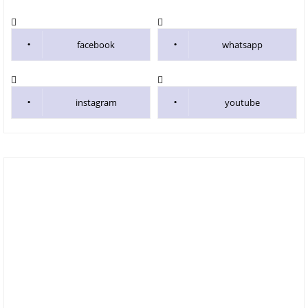
facebook
whatsapp
instagram
youtube