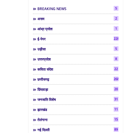
5
BREAKING NEWS
2
असम
1
आंध्र प्रदेश
2286
ई-पेपर
5
उड़ीसा
8
उत्तरप्रदेश
22
कविता संदेश
268
छत्तीसगढ़
20
छिंदवाड़ा
31
जनजाति विशेष
11
झारखंड
15
तेलंगाना
89
नई दिल्ली