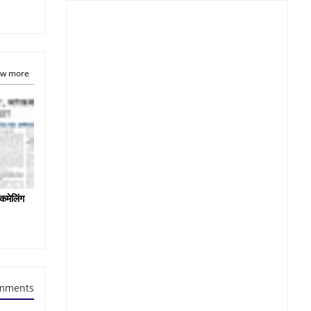
w more
कमेलिंग
mments