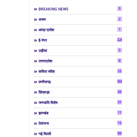
5
BREAKING NEWS
2
असम
1
आंध्र प्रदेश
2286
ई-पेपर
5
उड़ीसा
8
उत्तरप्रदेश
22
कविता संदेश
268
छत्तीसगढ़
20
छिंदवाड़ा
31
जनजाति विशेष
11
झारखंड
15
तेलंगाना
89
नई दिल्ली