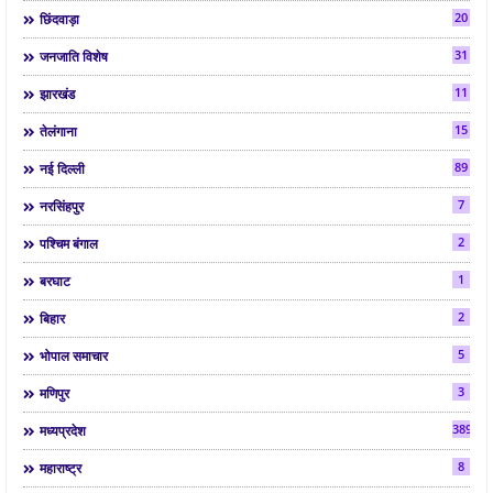
20
छिंदवाड़ा
31
जनजाति विशेष
11
झारखंड
15
तेलंगाना
89
नई दिल्ली
7
नरसिंहपुर
2
पश्चिम बंगाल
1
बरघाट
2
बिहार
5
भोपाल समाचार
3
मणिपुर
3892
मध्यप्रदेश
8
महाराष्ट्र