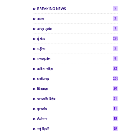
5
BREAKING NEWS
2
असम
1
आंध्र प्रदेश
2286
ई-पेपर
5
उड़ीसा
8
उत्तरप्रदेश
22
कविता संदेश
268
छत्तीसगढ़
20
छिंदवाड़ा
31
जनजाति विशेष
11
झारखंड
15
तेलंगाना
89
नई दिल्ली