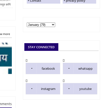
Contact
privacy policy
्तुत करेंगे
w more
STAY CONNECTED
facebook
whatsapp
instagram
youtube
mments