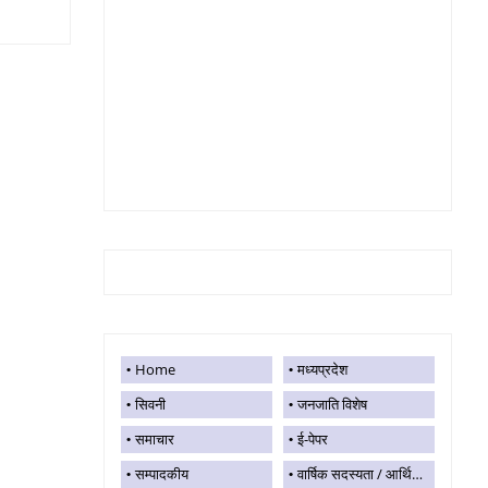
Home
मध्यप्रदेश
सिवनी
जनजाति विशेष
समाचार
ई-पेपर
सम्पादकीय
वार्षिक सदस्यता / आर्थिक सहयोग