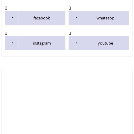
facebook
whatsapp
instagram
youtube