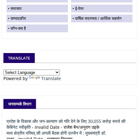
समाचार
ई-पेपर
सम्पादकीय
वार्षिक सदस्यता / आर्थिक सहयोग
कौन-क्या है
TRANSLATE
Powered by
Translate
जनसम्पर्क विभाग
प्रदेश के विकास और जन-कल्याण को गति देने के लिए 30,055 करोड़ रूपये की
कैबिनेट स्वीकृति
- Invalid Date
- राजेश बैन/अनुराग उइके
मध्य क्षेत्रीय परिषद् की अगली बैठक होगी उज्जैन में : मुख्यमंत्री डॉ.
यादव
- Invalid Date
- घनश्याम सिरसाम