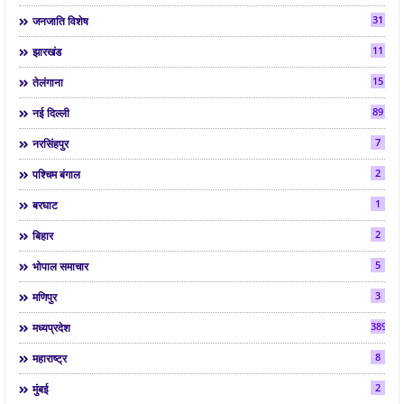
31
जनजाति विशेष
11
झारखंड
15
तेलंगाना
89
नई दिल्ली
7
नरसिंहपुर
2
पश्चिम बंगाल
1
बरघाट
2
बिहार
5
भोपाल समाचार
3
मणिपुर
3892
मध्यप्रदेश
8
महाराष्ट्र
2
मुंबई