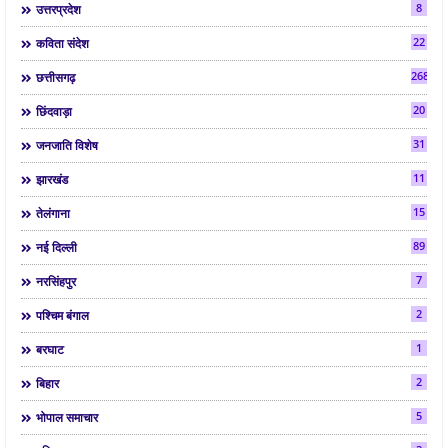
8
उत्तरप्रदेश
22
कविता संदेश
268
छत्तीसगढ़
20
छिंदवाड़ा
31
जनजाति विशेष
11
झारखंड
15
तेलंगाना
89
नई दिल्ली
7
नरसिंहपुर
2
पश्चिम बंगाल
1
बरघाट
2
बिहार
5
भोपाल समाचार