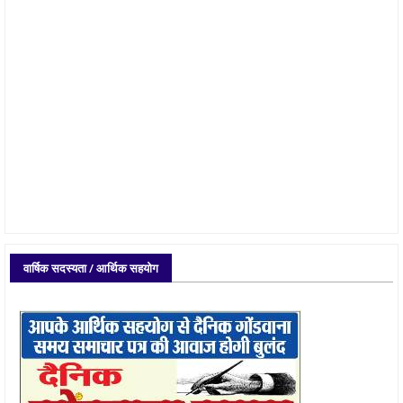
वार्षिक सदस्यता / आर्थिक सहयोग