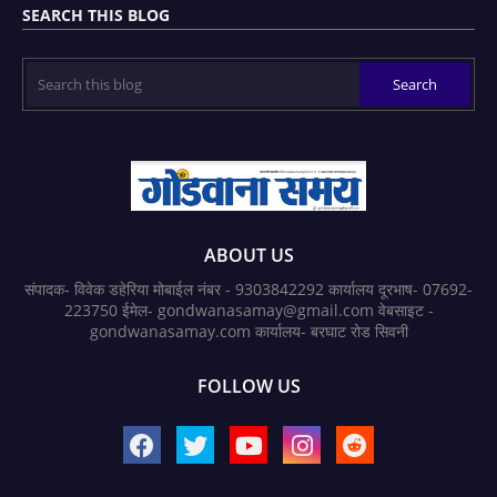
SEARCH THIS BLOG
ABOUT US
संपादक- विवेक डहेरिया मोबाईल नंबर - 9303842292 कार्यालय दूरभाष- 07692-
223750 ईमेल- gondwanasamay@gmail.com वेबसाइट -
gondwanasamay.com कार्यालय- बरघाट रोड सिवनी
FOLLOW US