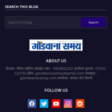
SEARCH THIS BLOG
ABOUT US
संपादक- विवेक डहेरिया मोबाईल नंबर - 9303842292 कार्यालय दूरभाष- 07692-
223750 ईमेल- gondwanasamay@gmail.com वेबसाइट -
gondwanasamay.com कार्यालय- बरघाट रोड सिवनी
FOLLOW US