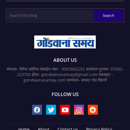
ABOUT US
संपादक- विवेक डहेरिया मोबाईल नंबर - 9303842292 कार्यालय दूरभाष- 07692-
223750 ईमेल- gondwanasamay@gmail.com वेबसाइट -
gondwanasamay.com कार्यालय- बरघाट रोड सिवनी
FOLLOW US
Home
About
Contact us
Privacy Policy