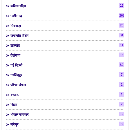
22
कविता संदेश
268
छत्तीसगढ़
20
छिंदवाड़ा
31
जनजाति विशेष
11
झारखंड
15
तेलंगाना
89
नई दिल्ली
7
नरसिंहपुर
2
पश्चिम बंगाल
1
बरघाट
2
बिहार
5
भोपाल समाचार
3
मणिपुर