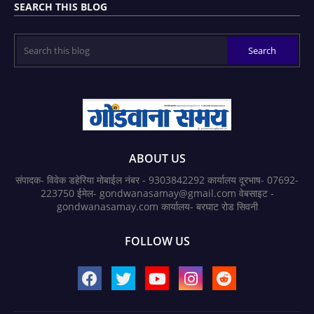
SEARCH THIS BLOG
ABOUT US
संपादक- विवेक डहेरिया मोबाईल नंबर - 9303842292 कार्यालय दूरभाष- 07692-
223750 ईमेल- gondwanasamay@gmail.com वेबसाइट -
gondwanasamay.com कार्यालय- बरघाट रोड सिवनी
FOLLOW US