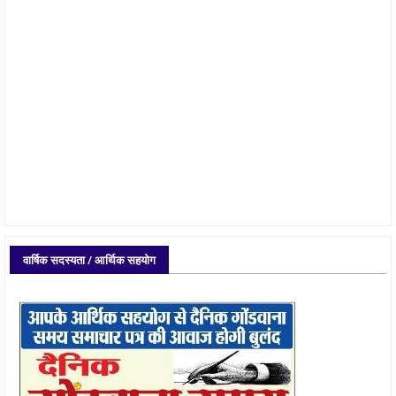
वार्षिक सदस्यता / आर्थिक सहयोग