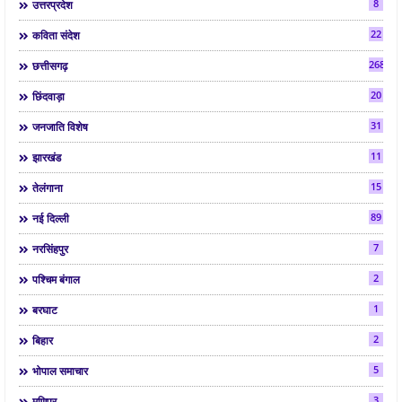
8
उत्तरप्रदेश
22
कविता संदेश
268
छत्तीसगढ़
20
छिंदवाड़ा
31
जनजाति विशेष
11
झारखंड
15
तेलंगाना
89
नई दिल्ली
7
नरसिंहपुर
2
पश्चिम बंगाल
1
बरघाट
2
बिहार
5
भोपाल समाचार
3
मणिपुर