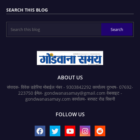
SEARCH THIS BLOG
ABOUT US
संपादक- विवेक डहेरिया मोबाईल नंबर - 9303842292 कार्यालय दूरभाष- 07692-
223750 ईमेल- gondwanasamay@gmail.com वेबसाइट -
gondwanasamay.com कार्यालय- बरघाट रोड सिवनी
FOLLOW US