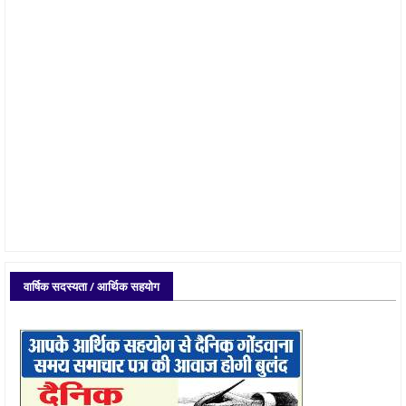
वार्षिक सदस्यता / आर्थिक सहयोग