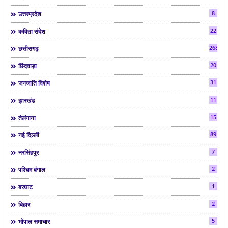
8
उत्तरप्रदेश
22
कविता संदेश
268
छत्तीसगढ़
20
छिंदवाड़ा
31
जनजाति विशेष
11
झारखंड
15
तेलंगाना
89
नई दिल्ली
7
नरसिंहपुर
2
पश्चिम बंगाल
1
बरघाट
2
बिहार
5
भोपाल समाचार