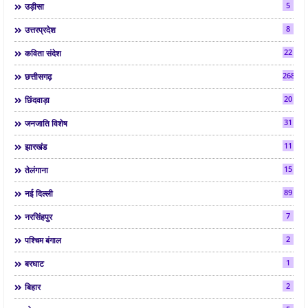
5
उड़ीसा
8
उत्तरप्रदेश
22
कविता संदेश
268
छत्तीसगढ़
20
छिंदवाड़ा
31
जनजाति विशेष
11
झारखंड
15
तेलंगाना
89
नई दिल्ली
7
नरसिंहपुर
2
पश्चिम बंगाल
1
बरघाट
2
बिहार