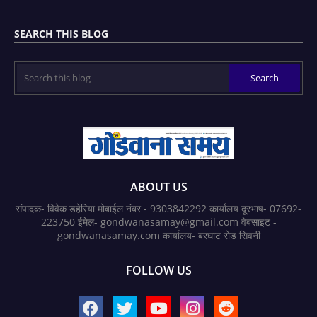
SEARCH THIS BLOG
ABOUT US
संपादक- विवेक डहेरिया मोबाईल नंबर - 9303842292 कार्यालय दूरभाष- 07692-
223750 ईमेल- gondwanasamay@gmail.com वेबसाइट -
gondwanasamay.com कार्यालय- बरघाट रोड सिवनी
FOLLOW US