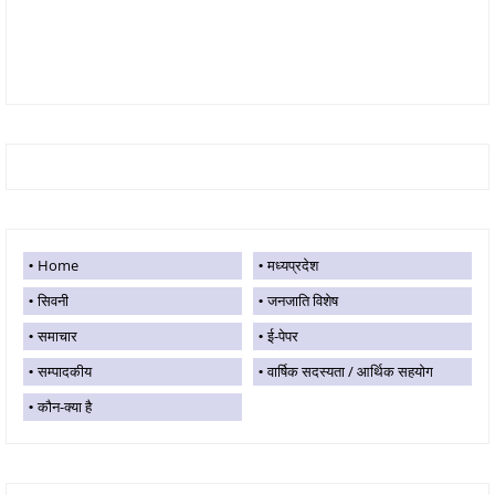
Home
मध्यप्रदेश
सिवनी
जनजाति विशेष
समाचार
ई-पेपर
सम्पादकीय
वार्षिक सदस्यता / आर्थिक सहयोग
कौन-क्या है