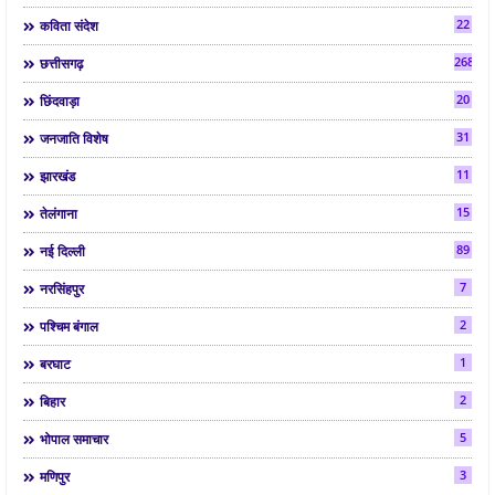
22
कविता संदेश
268
छत्तीसगढ़
20
छिंदवाड़ा
31
जनजाति विशेष
11
झारखंड
15
तेलंगाना
89
नई दिल्ली
7
नरसिंहपुर
2
पश्चिम बंगाल
1
बरघाट
2
बिहार
5
भोपाल समाचार
3
मणिपुर