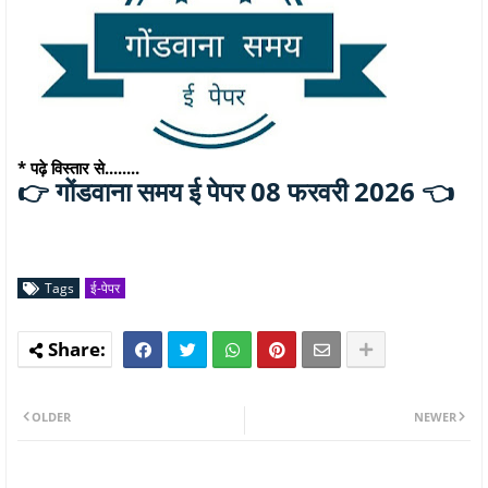
* पढ़े विस्तार से........
गोंडवाना समय ई पेपर 08 फरवरी 2026 👈
👉
Tags
ई-पेपर
OLDER
NEWER