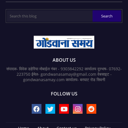
ABOUT US
संपादक- विवेक डहेरिया मोबाईल नंबर - 9303842292 कार्यालय दूरभाष- 07692-
223750 ईमेल- gondwanasamay@gmail.com वेबसाइट -
gondwanasamay.com कार्यालय- बरघाट रोड सिवनी
FOLLOW US