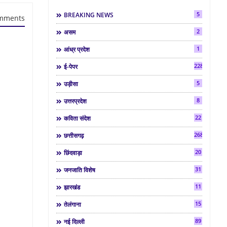
5
BREAKING NEWS
mments
2
असम
1
आंध्र प्रदेश
2286
ई-पेपर
5
उड़ीसा
8
उत्तरप्रदेश
22
कविता संदेश
268
छत्तीसगढ़
20
छिंदवाड़ा
31
जनजाति विशेष
11
झारखंड
15
तेलंगाना
89
नई दिल्ली