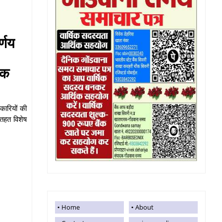
र्णय
ैठक
िकारियों की
े तहत विशेष
Home
About