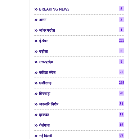
5
BREAKING NEWS
2
असम
1
आंध्र प्रदेश
2286
ई-पेपर
5
उड़ीसा
8
उत्तरप्रदेश
22
कविता संदेश
268
छत्तीसगढ़
20
छिंदवाड़ा
31
जनजाति विशेष
11
झारखंड
15
तेलंगाना
89
नई दिल्ली