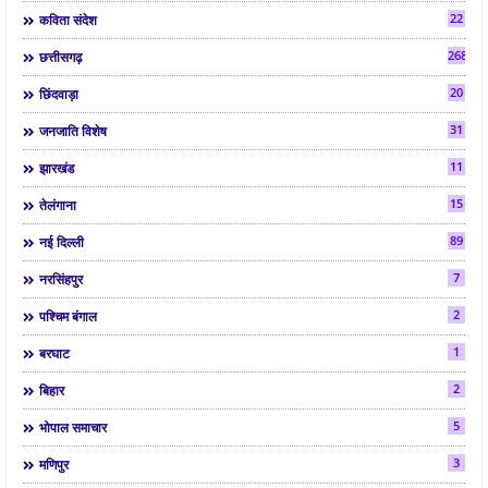
22
कविता संदेश
268
छत्तीसगढ़
20
छिंदवाड़ा
31
जनजाति विशेष
11
झारखंड
15
तेलंगाना
89
नई दिल्ली
7
नरसिंहपुर
2
पश्चिम बंगाल
1
बरघाट
2
बिहार
5
भोपाल समाचार
3
मणिपुर