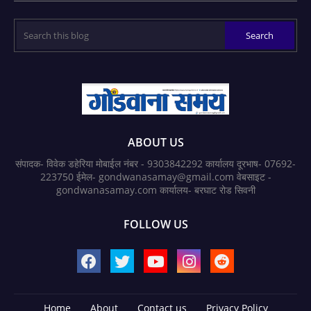
ABOUT US
संपादक- विवेक डहेरिया मोबाईल नंबर - 9303842292 कार्यालय दूरभाष- 07692-
223750 ईमेल- gondwanasamay@gmail.com वेबसाइट -
gondwanasamay.com कार्यालय- बरघाट रोड सिवनी
FOLLOW US
Home
About
Contact us
Privacy Policy