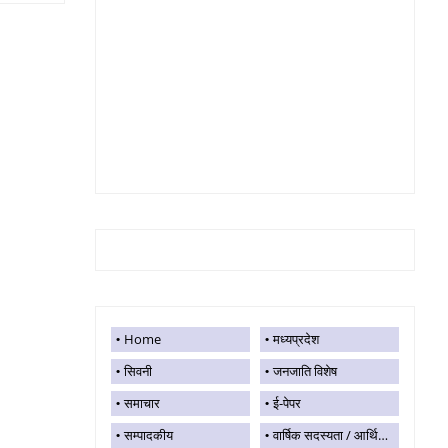
Home
मध्यप्रदेश
सिवनी
जनजाति विशेष
समाचार
ई-पेपर
सम्पादकीय
वार्षिक सदस्यता / आर्थिक सहयोग