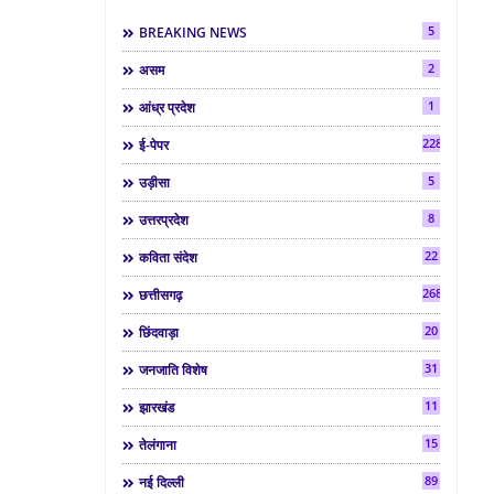
5
BREAKING NEWS
2
असम
1
आंध्र प्रदेश
2286
ई-पेपर
5
उड़ीसा
8
उत्तरप्रदेश
22
कविता संदेश
268
छत्तीसगढ़
20
छिंदवाड़ा
31
जनजाति विशेष
11
झारखंड
15
तेलंगाना
89
नई दिल्ली