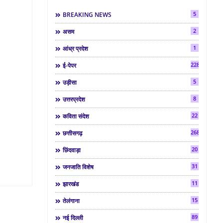
5
BREAKING NEWS
2
असम
1
आंध्र प्रदेश
2286
ई-पेपर
5
उड़ीसा
8
उत्तरप्रदेश
22
कविता संदेश
268
छत्तीसगढ़
20
छिंदवाड़ा
31
जनजाति विशेष
11
झारखंड
15
तेलंगाना
89
नई दिल्ली