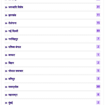
31
जनजाति विशेष
11
झारखंड
15
तेलंगाना
89
नई दिल्ली
7
नरसिंहपुर
2
पश्चिम बंगाल
1
बरघाट
2
बिहार
5
भोपाल समाचार
3
मणिपुर
3892
मध्यप्रदेश
8
महाराष्ट्र
2
मुंबई