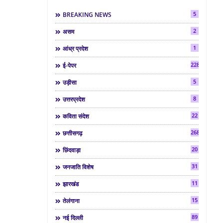
5
BREAKING NEWS
2
असम
1
आंध्र प्रदेश
2286
ई-पेपर
5
उड़ीसा
8
उत्तरप्रदेश
22
कविता संदेश
268
छत्तीसगढ़
20
छिंदवाड़ा
31
जनजाति विशेष
11
झारखंड
15
तेलंगाना
89
नई दिल्ली