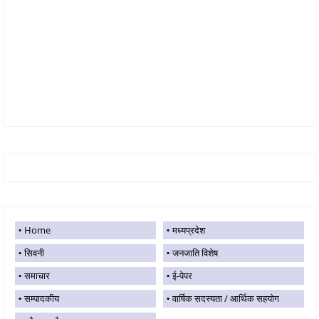
Home
मध्यप्रदेश
सिवनी
जनजाति विशेष
समाचार
ई-पेपर
सम्पादकीय
वार्षिक सदस्यता / आर्थिक सहयोग