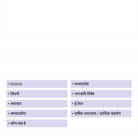
Home
मध्यप्रदेश
सिवनी
जनजाति विशेष
समाचार
ई-पेपर
सम्पादकीय
वार्षिक सदस्यता / आर्थिक सहयोग
कौन-क्या है