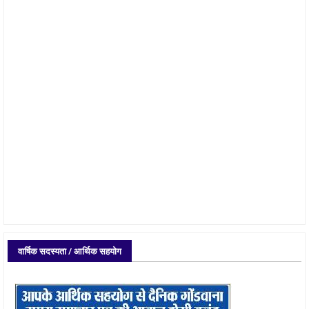
वार्षिक सदस्यता / आर्थिक सहयोग