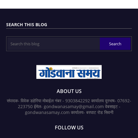
SEARCH THIS BLOG
ABOUT US
संपादक- विवेक डहेरिया मोबाईल नंबर - 9303842292 कार्यालय दूरभाष- 07692-
223750 ईमेल- gondwanasamay@gmail.com वेबसाइट -
gondwanasamay.com कार्यालय- बरघाट रोड सिवनी
FOLLOW US