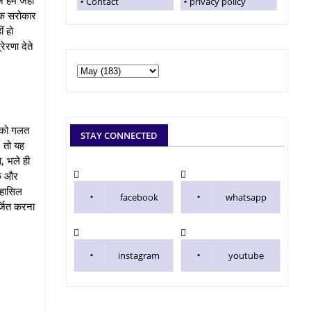
Contact
privacy policy
जिक सरोकार
ं हो
ेरणा देते
द को गलत
STAY CONNECTED
, तो यह
ा, भले ही
िक और
ी हासिल
facebook
whatsapp
र्जित करना
instagram
youtube