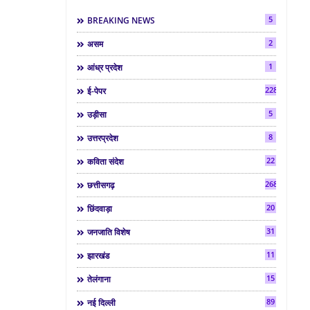
5
BREAKING NEWS
2
असम
1
आंध्र प्रदेश
2286
ई-पेपर
5
उड़ीसा
8
उत्तरप्रदेश
22
कविता संदेश
268
छत्तीसगढ़
20
छिंदवाड़ा
31
जनजाति विशेष
11
झारखंड
15
तेलंगाना
89
नई दिल्ली