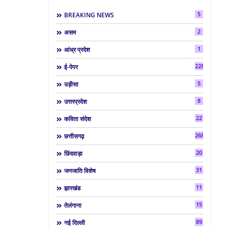
5
BREAKING NEWS
2
असम
1
आंध्र प्रदेश
2286
ई-पेपर
5
उड़ीसा
8
उत्तरप्रदेश
22
कविता संदेश
268
छत्तीसगढ़
20
छिंदवाड़ा
31
जनजाति विशेष
11
झारखंड
15
तेलंगाना
89
नई दिल्ली