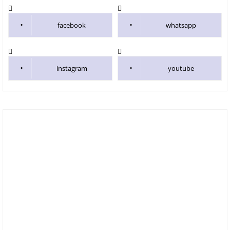
facebook
whatsapp
instagram
youtube