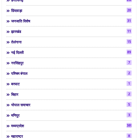
छत्तीसगढ़
20
छिंदवाड़ा
31
जनजाति विशेष
11
झारखंड
15
तेलंगाना
89
नई दिल्ली
7
नरसिंहपुर
2
पश्चिम बंगाल
1
बरघाट
2
बिहार
5
भोपाल समाचार
3
मणिपुर
3892
मध्यप्रदेश
8
महाराष्ट्र