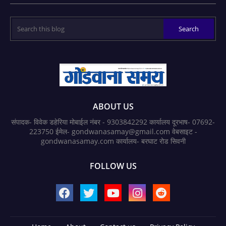
ABOUT US
संपादक- विवेक डहेरिया मोबाईल नंबर - 9303842292 कार्यालय दूरभाष- 07692-
223750 ईमेल- gondwanasamay@gmail.com वेबसाइट -
gondwanasamay.com कार्यालय- बरघाट रोड सिवनी
FOLLOW US