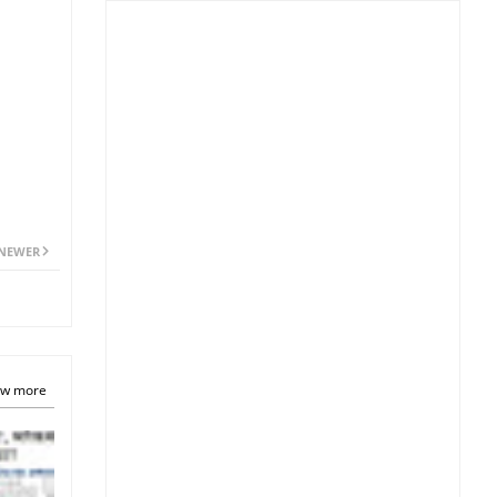
NEWER
w more