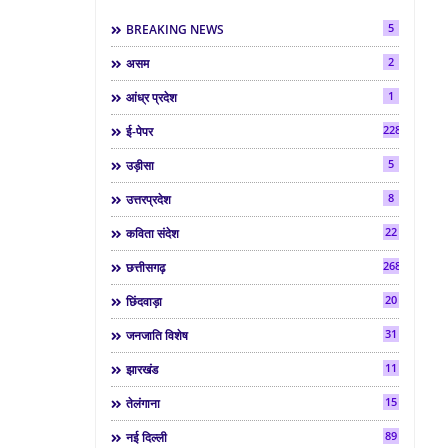
5
BREAKING NEWS
2
असम
1
आंध्र प्रदेश
2286
ई-पेपर
5
उड़ीसा
8
उत्तरप्रदेश
22
कविता संदेश
268
छत्तीसगढ़
20
छिंदवाड़ा
31
जनजाति विशेष
11
झारखंड
15
तेलंगाना
89
नई दिल्ली