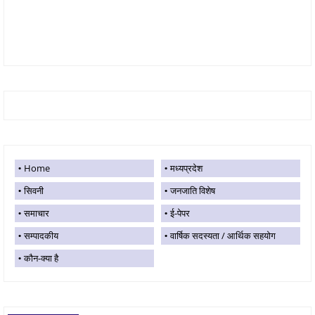
Home
मध्यप्रदेश
सिवनी
जनजाति विशेष
समाचार
ई-पेपर
सम्पादकीय
वार्षिक सदस्यता / आर्थिक सहयोग
कौन-क्या है