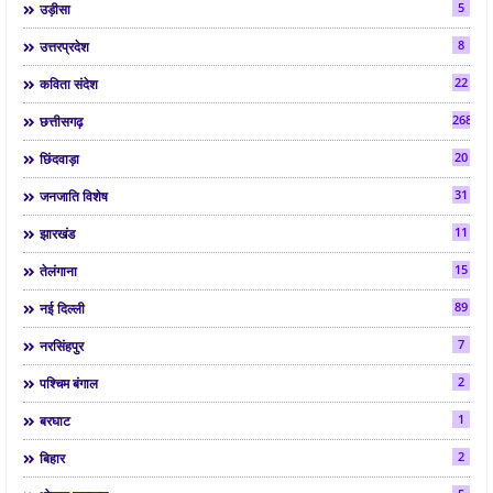
5
उड़ीसा
8
उत्तरप्रदेश
22
कविता संदेश
268
छत्तीसगढ़
20
छिंदवाड़ा
31
जनजाति विशेष
11
झारखंड
15
तेलंगाना
89
नई दिल्ली
7
नरसिंहपुर
2
पश्चिम बंगाल
1
बरघाट
2
बिहार