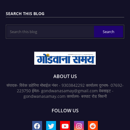
SEARCH THIS BLOG
ABOUT US
संपादक- विवेक डहेरिया मोबाईल नंबर - 9303842292 कार्यालय दूरभाष- 07692-
223750 ईमेल- gondwanasamay@gmail.com वेबसाइट -
gondwanasamay.com कार्यालय- बरघाट रोड सिवनी
FOLLOW US