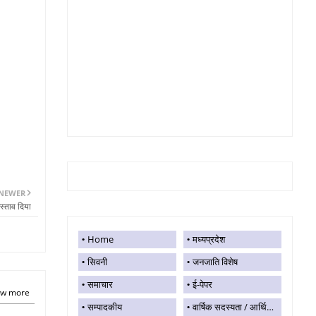
NEWER
स्ताव दिया
Home
मध्यप्रदेश
सिवनी
जनजाति विशेष
समाचार
ई-पेपर
w more
सम्पादकीय
वार्षिक सदस्यता / आर्थिक सहयोग