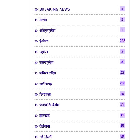
5
BREAKING NEWS
2
असम
1
आंध्र प्रदेश
2286
ई-पेपर
5
उड़ीसा
8
उत्तरप्रदेश
22
कविता संदेश
268
छत्तीसगढ़
20
छिंदवाड़ा
31
जनजाति विशेष
11
झारखंड
15
तेलंगाना
89
नई दिल्ली