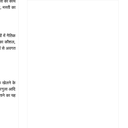
ों का कार्य
, मस्ती का
 में नैतिक
े का कौशल,
ओं से अवगत
े खेलने के
घरगुला आदि
ताने का यह