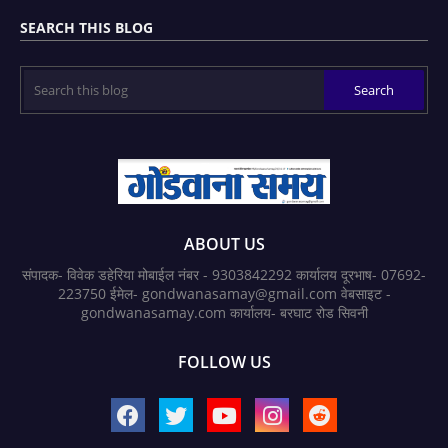
SEARCH THIS BLOG
ABOUT US
संपादक- विवेक डहेरिया मोबाईल नंबर - 9303842292 कार्यालय दूरभाष- 07692-
223750 ईमेल- gondwanasamay@gmail.com वेबसाइट -
gondwanasamay.com कार्यालय- बरघाट रोड सिवनी
FOLLOW US