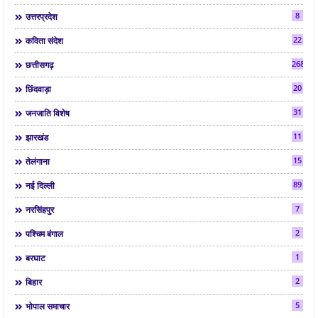
8
उत्तरप्रदेश
22
कविता संदेश
268
छत्तीसगढ़
20
छिंदवाड़ा
31
जनजाति विशेष
11
झारखंड
15
तेलंगाना
89
नई दिल्ली
7
नरसिंहपुर
2
पश्चिम बंगाल
1
बरघाट
2
बिहार
5
भोपाल समाचार